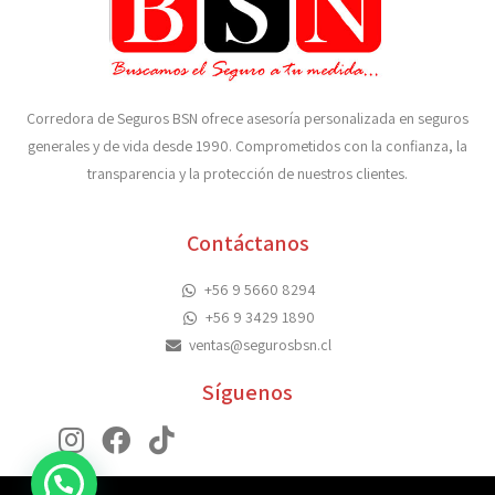
Corredora de Seguros BSN ofrece asesoría personalizada en seguros
generales y de vida desde 1990. Comprometidos con la confianza, la
transparencia y la protección de nuestros clientes.
Contáctanos
+56 9 5660 8294
+56 9 3429 1890
ventas@segurosbsn.cl
Síguenos