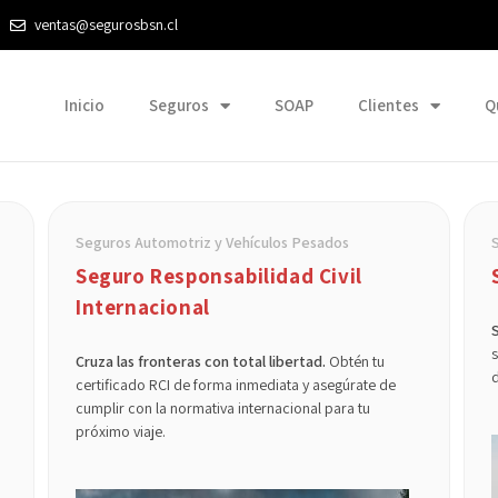
ventas@segurosbsn.cl
Inicio
Seguros
SOAP
Clientes
Q
Seguros Automotriz y Vehículos Pesados
Seguro Responsabilidad Civil
Internacional
s
Cruza las fronteras con total libertad.
Obtén tu
d
certificado RCI de forma inmediata y asegúrate de
cumplir con la normativa internacional para tu
próximo viaje.