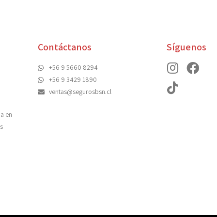
Contáctanos
Síguenos
+56 9 5660 8294
+56 9 3429 1890
ventas@segurosbsn.cl
da en
s