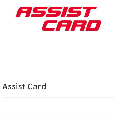
Assist Card