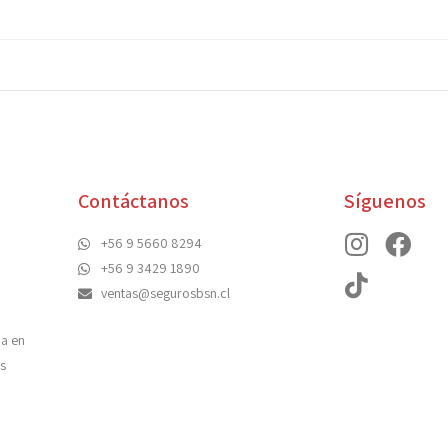
Contáctanos
Síguenos
+56 9 5660 8294
+56 9 3429 1890
ventas@segurosbsn.cl
da en
s