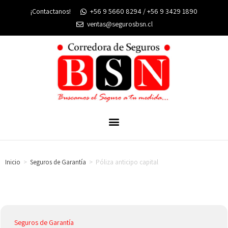
¡Contactanos!
+56 9 5660 8294 / +56 9 3429 1890
ventas@segurosbsn.cl
Inicio
>
Seguros de Garantía
>
Póliza anticipo capital
Seguros de Garantía