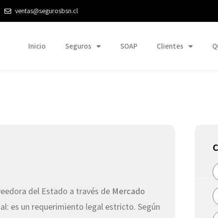
ventas@segurosbsn.cl
Inicio
Seguros
SOAP
Clientes
Q
C
veedora del Estado a través de
Mercado
al: es un requerimiento legal estricto. Según