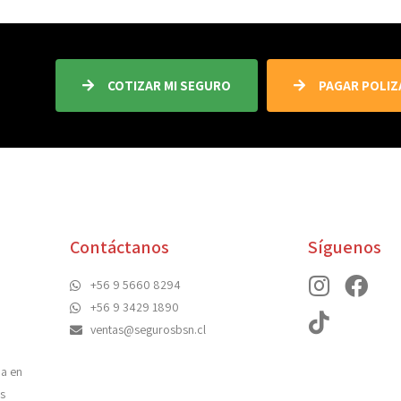
COTIZAR MI SEGURO
PAGAR POLIZ
Contáctanos
Síguenos
+56 9 5660 8294
+56 9 3429 1890
ventas@segurosbsn.cl
da en
s